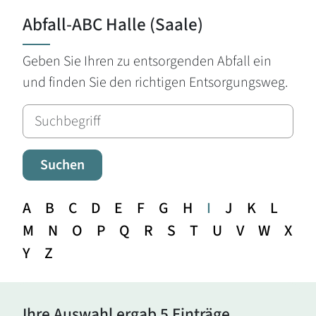
Abfall-ABC Halle (Saale)
Geben Sie Ihren zu entsorgenden Abfall ein
und finden Sie den richtigen Entsorgungsweg.
Suchen
A
B
C
D
E
F
G
H
I
J
K
L
M
N
O
P
Q
R
S
T
U
V
W
X
Y
Z
Ihre Auswahl ergab 5 Einträge.