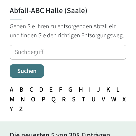
Abfall-ABC Halle (Saale)
Geben Sie Ihren zu entsorgenden Abfall ein
und finden Sie den richtigen Entsorgungsweg.
Suchen
A
B
C
D
E
F
G
H
I
J
K
L
M
N
O
P
Q
R
S
T
U
V
W
X
Y
Z
Die neuesten 5 von 308 Einträgen.