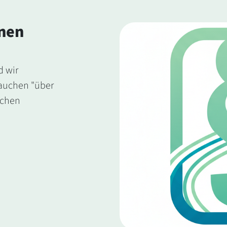
nen
d wir
rauchen "über
ichen