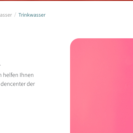
wasser
Trinkwasser
r
 helfen Ihnen
ndencenter der