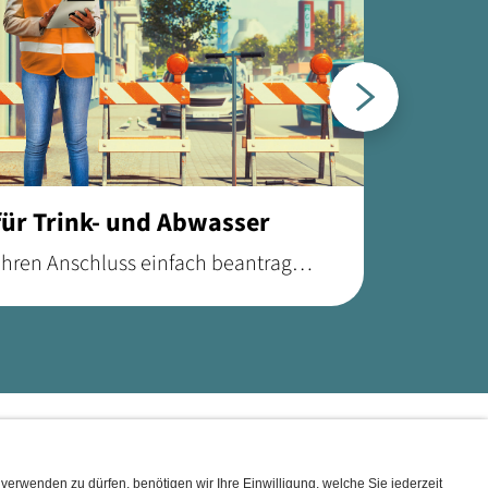
Weiter
ür Trink- und Abwasser
 Ihren Anschluss einfach beantragen,
g sind und worauf Sie bei Planung
en.
ITÄT & LOGISTIK
SERVICE & FREIZEIT