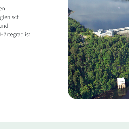
ten
ygienisch
 und
Härtegrad ist