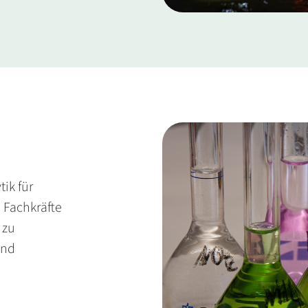
ik für
 Fachkräfte
 zu
und