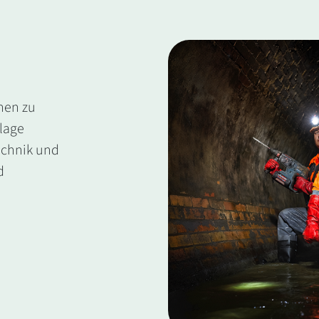
onen zu
lage
echnik und
d