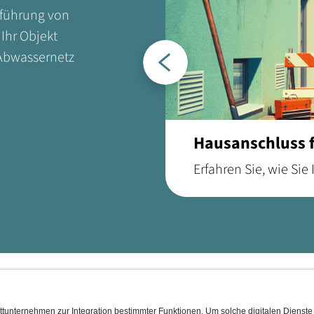
sführung von
Ihr Objekt
Zurück
 Abwassernetz
Hausanschluss f
Erfahren Sie, wie Sie
welche Schritte nöti
und Bau achten sollt
ENERGIE
WASSER & ENTSORGUNG
MOBIL