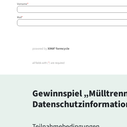
Vorname
*
Mail
*
powered by
XIMA® formcycle
all fields with (
*
) are required
Gewinnspiel „Mülltrenn
Datenschutzinformati
Teilnahmebedingungen