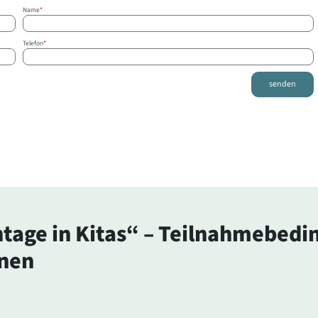
Name
*
Telefon
*
senden
tage in Kitas“ – Teilnahmebed
onen