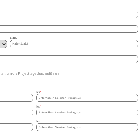
Stadt
hten, um die Projekttage durchzuführen.
bis
*
bis
*
bis