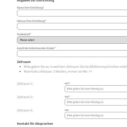
Angaben zur Einrichtung
Name Ihrer Einrichtung
*
Adresse Ihrer Einrichtung
*
Postleitzahl
*
Anzahl der teilnehmenden Kinder
*
Zeitraum
Bitte geben Sie an, in welchem Zeitraum Sie das Mülltrennspiel leihen möc
Maximale Leihdauer: 2 Wochen, immer von Mo - Fr
Zeitraum 1:
von
*
Zeitraum 2:
von
*
Zeitraum 3:
von
Kontakt für Absprachen