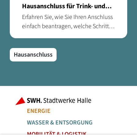
Hausanschluss für Trink- und
Abwasser
Erfahren Sie, wie Sie Ihren Anschluss
einfach beantragen, welche Schritte
nötig sind und worauf Sie bei
Planung und Bau achten sollten.
Hausanschluss
Fußbereich der Seite
Bereiche der
ENERGIE
WASSER & ENTSORGUNG
MOBILITÄT & LOGISTIK