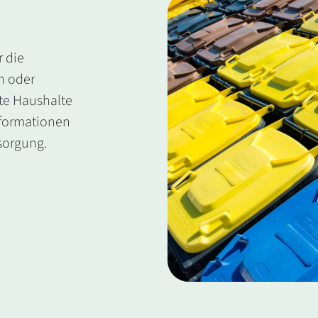
r die
n oder
te Haushalte
nformationen
sorgung.