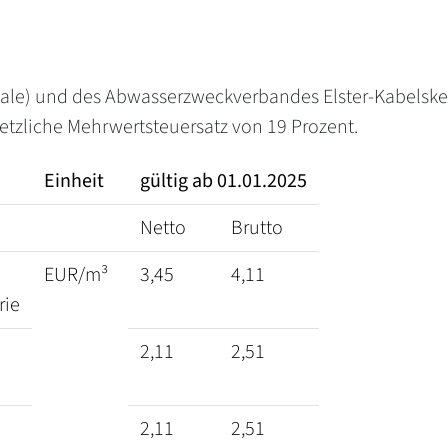
aale) und des Abwasserzweckverbandes Elster-Kabelsket
etzliche Mehrwertsteuersatz von 19 Prozent.
Einheit
gültig ab 01.01.2025
Netto
Brutto
EUR/m³
3,45
4,11
rie
2,11
2,51
2,11
2,51