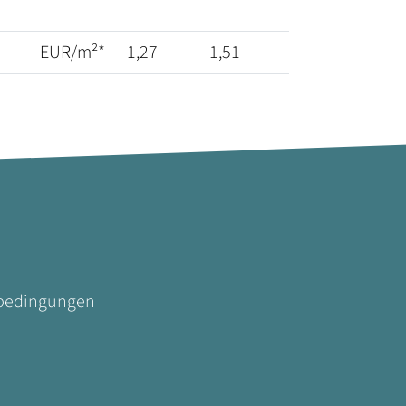
EUR/m²*
1,27
1,51
sbedingungen